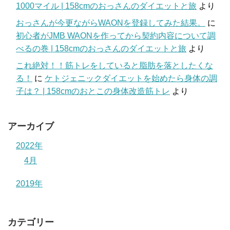
1000マイル | 158cmのおっさんのダイエットと旅
より
おっさんが今更ながらWAONを登録してみた結果。
に
初心者がJMB WAONを作ってから契約内容について調
べるの巻 | 158cmのおっさんのダイエットと旅
より
これ絶対！！筋トレをしていると脂肪を落としたくな
る！
に
ケトジェニックダイエットを始めたら身体の調
子は？ | 158cmのおとこの身体改造筋トレ
より
アーカイブ
2022年
4月
2019年
カテゴリー