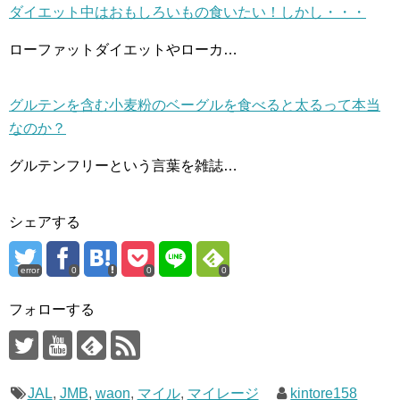
ダイエット中はおもしろいもの食いたい！しかし・・・
ローファットダイエットやローカ…
グルテンを含む小麦粉のベーグルを食べると太るって本当
なのか？
グルテンフリーという言葉を雑誌…
シェアする
error
0
0
0
フォローする
JAL
,
JMB
,
waon
,
マイル
,
マイレージ
kintore158