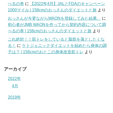
べるの巻
に
【2022年4月】JALとFDAのキャンペーン
1000マイル | 158cmのおっさんのダイエットと旅
より
おっさんが今更ながらWAONを登録してみた結果。
に
初心者がJMB WAONを作ってから契約内容について調
べるの巻 | 158cmのおっさんのダイエットと旅
より
これ絶対！！筋トレをしていると脂肪を落としたくな
る！
に
ケトジェニックダイエットを始めたら身体の調
子は？ | 158cmのおとこの身体改造筋トレ
より
アーカイブ
2022年
4月
2019年