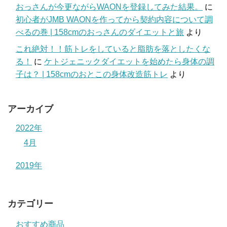
おっさんが今更ながらWAONを登録してみた結果。
に
初心者がJMB WAONを作ってから契約内容について調
べるの巻 | 158cmのおっさんのダイエットと旅
より
これ絶対！！筋トレをしていると脂肪を落としたくな
る！
に
ケトジェニックダイエットを始めたら身体の調
子は？ | 158cmのおとこの身体改造筋トレ
より
アーカイブ
2022年
4月
2019年
カテゴリー
おすすめ商品